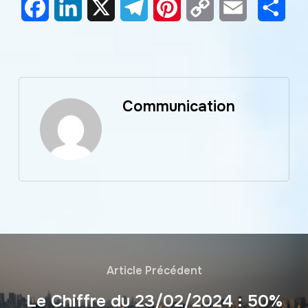
Facebook
LinkedIn
X
Telegram
Pinterest
Copy
Email
Part
Link
Communication
Article Précédent
Le Chiffre du 23/02/2024 : 50%