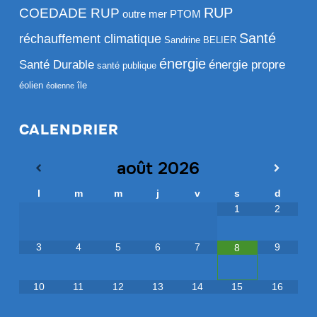
RUP
COEDADE RUP
outre mer
PTOM
Santé
réchauffement climatique
Sandrine BELIER
énergie
Santé Durable
énergie propre
santé publique
éolien
île
éolienne
CALENDRIER
août
2026
l
m
m
j
v
s
d
1
2
3
4
5
6
7
9
8
10
11
12
13
14
15
16