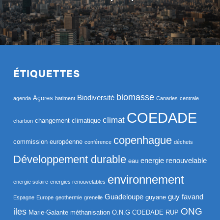
ÉTIQUETTES
biomasse
Biodiversité
Açores
agenda
batiment
Canaries
centrale
COEDADE
climat
changement climatique
charbon
copenhague
commission européenne
conférence
déchets
Développement durable
energie renouvelable
eau
environnement
energie solaire
energies renouvelables
Guadeloupe
guy favand
guyane
Espagne
Europe
geothermie
grenelle
ONG
iles
Marie-Galante
méthanisation
O.N.G COEDADE RUP