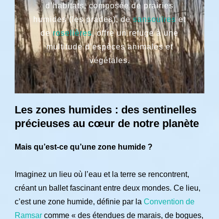
d’habitats, composée de prairies
humides (les prades), de
sansouïres
et
de
roselières
, offre un refuge à une
multitude d’espèces animales et
végétales.
Les zones humides : des sentinelles
précieuses au cœur de notre planète
Mais qu’est-ce qu’une zone humide ?
Imaginez un lieu où l’eau et la terre se rencontrent,
créant un ballet fascinant entre deux mondes. Ce lieu,
c’est une zone humide, définie par la
Convention de
Ramsar
comme « des étendues de marais, de bogues,