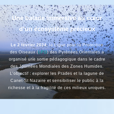
Une balade immersive au cœur
d’un écosystème précieux
Le 2 février 2024
, la Ligue pour la Protection
des Oiseaux (
LPO
) des Pyrénées Orientales a
organisé une sortie pédagogique dans le cadre
des Journées Mondiales des Zones Humides.
L’objectif : explorer les Prades et la lagune de
Canet-St Nazaire et sensibiliser le public à la
richesse et à la fragilité de ces milieux uniques.