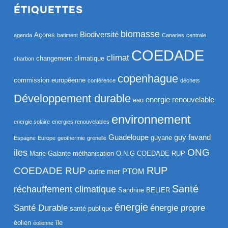
ÉTIQUETTES
biomasse
Biodiversité
Açores
agenda
batiment
Canaries
centrale
COEDADE
climat
changement climatique
charbon
copenhague
commission européenne
conférence
déchets
Développement durable
energie renouvelable
eau
environnement
energie solaire
energies renouvelables
Guadeloupe
guy favand
guyane
Espagne
Europe
geothermie
grenelle
ONG
iles
Marie-Galante
méthanisation
O.N.G COEDADE RUP
RUP
COEDADE RUP
outre mer
PTOM
Santé
réchauffement climatique
Sandrine BELIER
énergie
Santé Durable
énergie propre
santé publique
éolien
île
éolienne