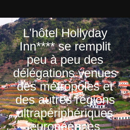
L’hôtel Hollyday
Inn**** se remplit
peu à peu des
délégations venues
des métropoles et
des autres régions
ultrapériphériques
européennes