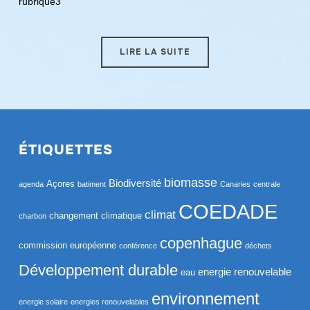
rubrique3
LIRE LA SUITE
ÉTIQUETTES
biomasse
Biodiversité
Açores
agenda
batiment
Canaries
centrale
COEDADE
climat
changement climatique
charbon
copenhague
commission européenne
conférence
déchets
Développement durable
energie renouvelable
eau
environnement
energie solaire
energies renouvelables