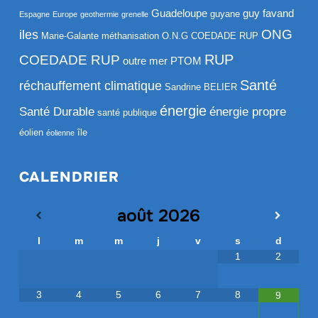
Guadeloupe
guy favand
guyane
Espagne
Europe
geothermie
grenelle
ONG
iles
Marie-Galante
méthanisation
O.N.G COEDADE RUP
RUP
COEDADE RUP
outre mer
PTOM
Santé
réchauffement climatique
Sandrine BELIER
énergie
Santé Durable
énergie propre
santé publique
éolien
île
éolienne
CALENDRIER
août
2026
l
m
m
j
v
s
d
1
2
3
4
5
6
7
8
9