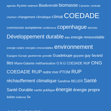
biomasse
Biodiversité
Açores
agenda
batiment
Canaries
centrale
COEDADE
climat
changement climatique
charbon
copenhague
commission européenne
conférence
déchets
Développement durable
energie renouvelable
eau
environnement
energie solaire
energies renouvelables
Guadeloupe
guy favand
guyane
Espagne
Europe
geothermie
grenelle
ONG
iles
Marie-Galante
méthanisation
O.N.G COEDADE RUP
RUP
COEDADE RUP
outre mer
PTOM
Santé
réchauffement climatique
Sandrine BELIER
énergie
Santé Durable
énergie propre
santé publique
éolien
île
éolienne