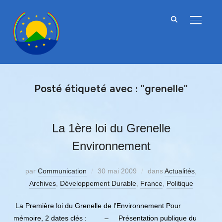
BASCU
Posté étiqueté avec : "grenelle"
La 1ère loi du Grenelle
Environnement
par
Communication
30 mai 2009
dans
Actualités
,
Archives
,
Développement Durable
,
France
,
Politique
La Première loi du Grenelle de l’Environnement Pour
mémoire, 2 dates clés : – Présentation publique du