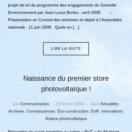
projet de loi de programme des engagements du Grenelle
Environnement par Jean-Louis Borloo : avril 2008 –
Présentation en Conseil des ministres et dépôt à l’Assemblée
nationale : 11 juin 2008 Quels en […]
LIRE LA SUITE
Naissance du premier store
photovoltaïque !
par
Communication
23 février 2009
dans
Actualités
,
Archives
,
Connaissances
,
Éco-construction
,
EnR
,
Innovations
,
Solaire photovoltaïque
Présentée en avant-première au salon « R+T » de Stuttgart