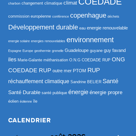
COEDADE
climat
changement climatique
charbon
copenhague
commission européenne
conférence
déchets
Développement durable
energie renouvelable
eau
environnement
energie solaire
energies renouvelables
Guadeloupe
guy favand
guyane
Espagne
Europe
geothermie
grenelle
ONG
iles
Marie-Galante
méthanisation
O.N.G COEDADE RUP
RUP
COEDADE RUP
outre mer
PTOM
Santé
réchauffement climatique
Sandrine BELIER
énergie
Santé Durable
énergie propre
santé publique
éolien
île
éolienne
CALENDRIER