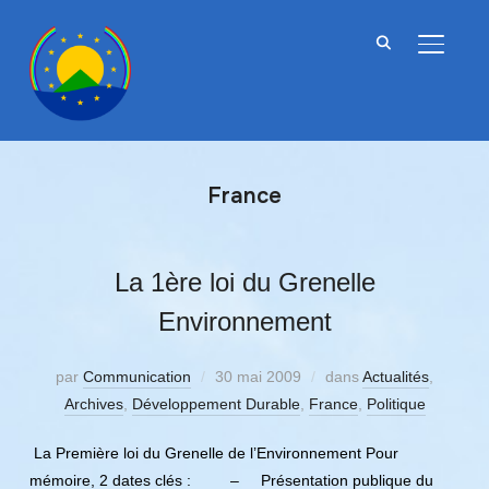
BASCU
France
La 1ère loi du Grenelle
Environnement
par
Communication
30 mai 2009
dans
Actualités
,
Archives
,
Développement Durable
,
France
,
Politique
La Première loi du Grenelle de l’Environnement Pour
mémoire, 2 dates clés : – Présentation publique du