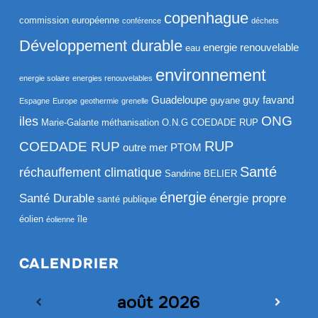
copenhague
commission européenne
conférence
déchets
Développement durable
energie renouvelable
eau
environnement
energie solaire
energies renouvelables
Guadeloupe
guy favand
guyane
Espagne
Europe
geothermie
grenelle
ONG
iles
Marie-Galante
méthanisation
O.N.G COEDADE RUP
RUP
COEDADE RUP
outre mer
PTOM
Santé
réchauffement climatique
Sandrine BELIER
énergie
Santé Durable
énergie propre
santé publique
éolien
île
éolienne
CALENDRIER
août
2026