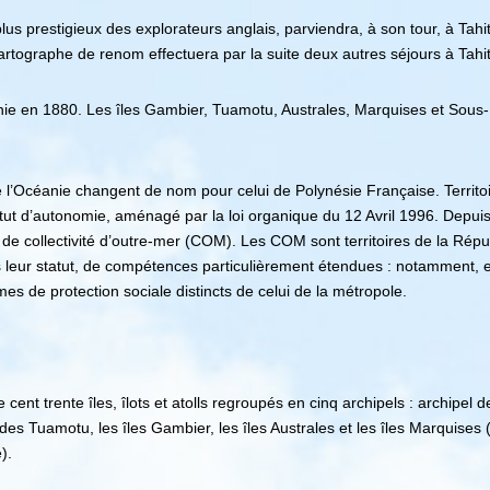
us prestigieux des explorateurs anglais, parviendra, à son tour, à Tahi
rtographe de renom effectuera par la suite deux autres séjours à Tahit
onie en 1880. Les îles Gambier, Tuamotu, Australes, Marquises et Sous-
e l’Océanie changent de nom pour celui de Polynésie Française. Territo
atut d’autonomie, aménagé par la loi organique du 12 Avril 1996. Depuis 
 de collectivité d’outre-mer (COM). Les COM sont territoires de la Répub
ns leur statut, de compétences particulièrement étendues : notamment, e
mes de protection sociale distincts de celui de la métropole.
ent trente îles, îlots et atolls regroupés en cinq archipels : archipel d
 des Tuamotu, les îles Gambier, les îles Australes et les îles Marquises (l
).