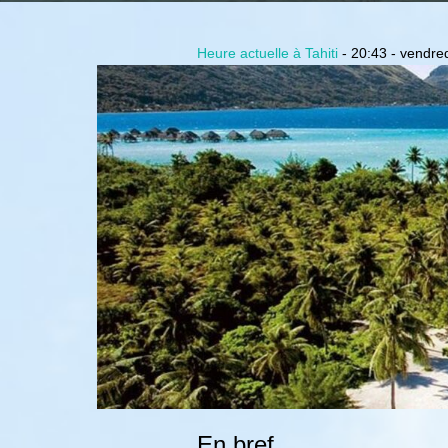
Heure actuelle à Tahiti
-
20:43 - vendred
En bref