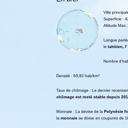
Ville principa
Superficie : 
Altitude Max
Langue parlée
le
tahitien, l
Nombre d’hab
Densité : 69,82 hab/km²
Taux de chômage : Le dernier recensem
chômage est resté stable depuis 2012
Monnaie : La devise de la
Polynésie
f
la
monnaie
se divise en coupures de 10