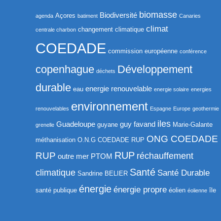
biomasse
Biodiversité
Açores
agenda
batiment
Canaries
climat
changement climatique
centrale charbon
COEDADE
commission européenne
conférence
copenhague
Développement
déchets
durable
energie renouvelable
eau
energie solaire
energies
environnement
renouvelables
Espagne
Europe
geothermie
iles
Guadeloupe
guy favand
guyane
Marie-Galante
grenelle
ONG COEDADE
méthanisation
O.N.G COEDADE RUP
RUP
RUP
réchauffement
outre mer
PTOM
Santé
climatique
Santé Durable
Sandrine BELIER
énergie
énergie propre
santé publique
éolien
île
éolienne