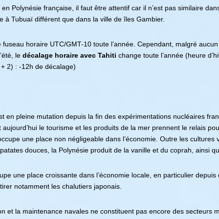
 Polynésie française, il faut être attentif car il n’est pas similaire da
 à Tubuaï différent que dans la ville de îles Gambier.
 le fuseau horaire UTC/GMT-10 toute l’année. Cependant, malgré aucun
’été, le
décalage horaire avec Tahiti
change toute l’année (heure d’h
+ 2) : -12h de décalage)
t en pleine mutation depuis la fin des expérimentations nucléaires fra
t aujourd’hui le tourisme et les produits de la mer prennent le relais p
 occupe une place non négligeable dans l’économie. Outre les cultures 
patates douces, la Polynésie produit de la vanille et du coprah, ainsi qu
pe une place croissante dans l’économie locale, en particulier depuis q
ttirer notamment les chalutiers japonais.
on et la maintenance navales ne constituent pas encore des secteurs mo