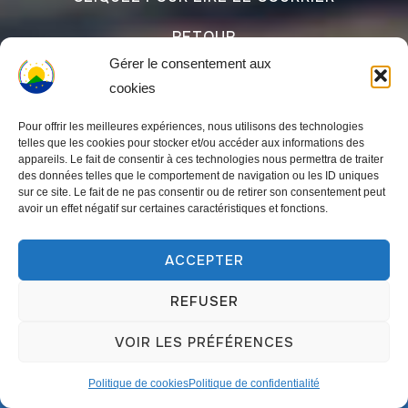
RETOUR
Gérer le consentement aux
cookies
Pour offrir les meilleures expériences, nous utilisons des technologies
telles que les cookies pour stocker et/ou accéder aux informations des
Facebook
LinkedIn
X
Telegram
Pinterest
Copy
Email
Part
appareils. Le fait de consentir à ces technologies nous permettra de traiter
des données telles que le comportement de navigation ou les ID uniques
Link
sur ce site. Le fait de ne pas consentir ou de retirer son consentement peut
avoir un effet négatif sur certaines caractéristiques et fonctions.
ÉTIQUETTES
ACCEPTER
biomasse
Biodiversité
Açores
agenda
batiment
Canaries
centrale
REFUSER
COEDADE
climat
changement climatique
VOIR LES PRÉFÉRENCES
charbon
copenhague
commission européenne
conférence
déchets
Politique de cookies
Politique de confidentialité