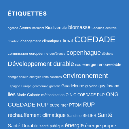
ÉTIQUETTES
biomasse
Biodiversité
Açores
agenda
batiment
Canaries
centrale
COEDADE
climat
changement climatique
charbon
copenhague
commission européenne
conférence
déchets
Développement durable
energie renouvelable
eau
environnement
energie solaire
energies renouvelables
Guadeloupe
guy favand
guyane
Espagne
Europe
geothermie
grenelle
ONG
iles
Marie-Galante
méthanisation
O.N.G COEDADE RUP
RUP
COEDADE RUP
outre mer
PTOM
Santé
réchauffement climatique
Sandrine BELIER
énergie
Santé Durable
énergie propre
santé publique