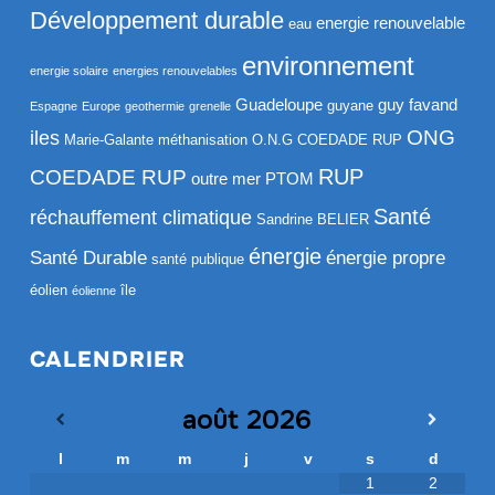
Développement durable
energie renouvelable
eau
environnement
energie solaire
energies renouvelables
Guadeloupe
guy favand
guyane
Espagne
Europe
geothermie
grenelle
ONG
iles
Marie-Galante
méthanisation
O.N.G COEDADE RUP
RUP
COEDADE RUP
outre mer
PTOM
Santé
réchauffement climatique
Sandrine BELIER
énergie
Santé Durable
énergie propre
santé publique
éolien
île
éolienne
CALENDRIER
août
2026
l
m
m
j
v
s
d
1
2