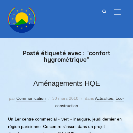
BASCU
Posté étiqueté avec : "confort
hygrométrique"
Aménagements HQE
par
Communication
30 mars 2010
dans
Actualités
,
Éco-
construction
Un 1er centre commercial « vert » inauguré, jeudi dernier en
région parisienne. Ce centre s’inscrit dans un projet