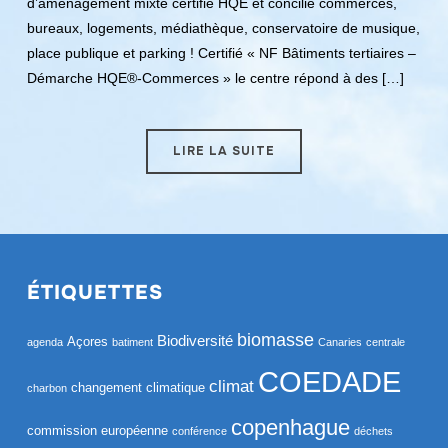
d’aménagement mixte certifié HQE et concilie commerces,
bureaux, logements, médiathèque, conservatoire de musique,
place publique et parking ! Certifié « NF Bâtiments tertiaires –
Démarche HQE®-Commerces » le centre répond à des […]
LIRE LA SUITE
ÉTIQUETTES
biomasse
Biodiversité
Açores
agenda
batiment
Canaries
centrale
COEDADE
climat
changement climatique
charbon
copenhague
commission européenne
conférence
déchets