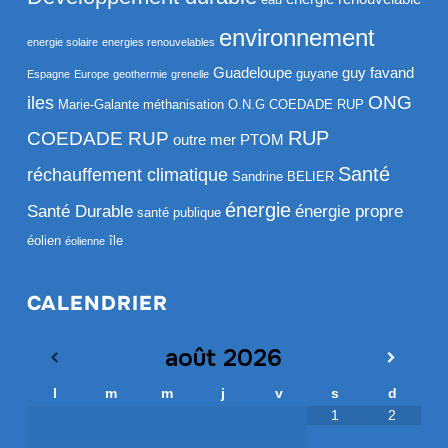
environnement
energie solaire
energies renouvelables
Guadeloupe
guy favand
guyane
Espagne
Europe
geothermie
grenelle
ONG
iles
Marie-Galante
méthanisation
O.N.G COEDADE RUP
RUP
COEDADE RUP
outre mer
PTOM
Santé
réchauffement climatique
Sandrine BELIER
énergie
Santé Durable
énergie propre
santé publique
éolien
île
éolienne
CALENDRIER
août
2026
l
m
m
j
v
s
d
1
2