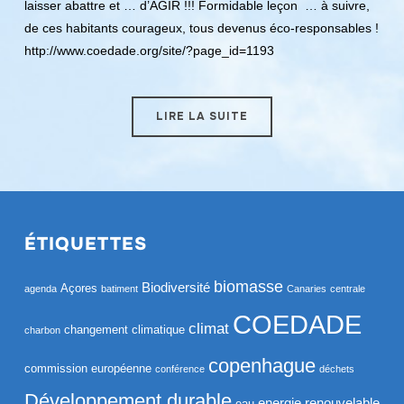
laisser abattre et … d’AGIR !!! Formidable leçon … à suivre,
de ces habitants courageux, tous devenus éco-responsables !
http://www.coedade.org/site/?page_id=1193
LIRE LA SUITE
ÉTIQUETTES
biomasse
Biodiversité
Açores
agenda
batiment
Canaries
centrale
COEDADE
climat
changement climatique
charbon
copenhague
commission européenne
conférence
déchets
Développement durable
energie renouvelable
eau