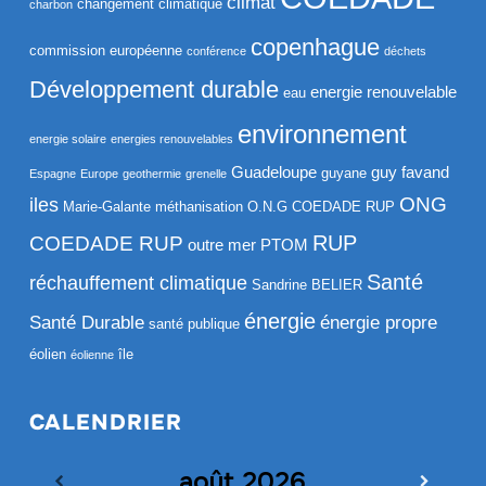
climat
changement climatique
charbon
copenhague
commission européenne
conférence
déchets
Développement durable
energie renouvelable
eau
environnement
energie solaire
energies renouvelables
Guadeloupe
guy favand
guyane
Espagne
Europe
geothermie
grenelle
ONG
iles
Marie-Galante
méthanisation
O.N.G COEDADE RUP
RUP
COEDADE RUP
outre mer
PTOM
Santé
réchauffement climatique
Sandrine BELIER
énergie
Santé Durable
énergie propre
santé publique
éolien
île
éolienne
CALENDRIER
août
2026