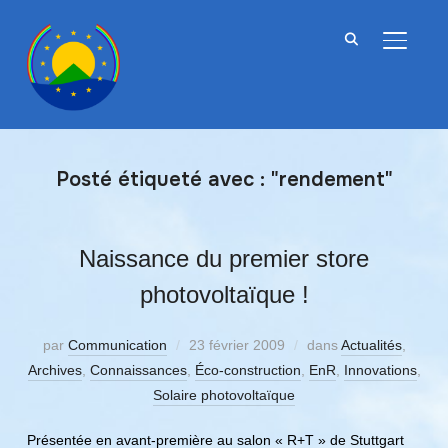
BASCU
Posté étiqueté avec : "rendement"
Naissance du premier store
photovoltaïque !
par
Communication
23 février 2009
dans
Actualités
,
Archives
,
Connaissances
,
Éco-construction
,
EnR
,
Innovations
,
Solaire photovoltaïque
Présentée en avant-première au salon « R+T » de Stuttgart