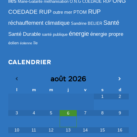
ONG
iles
Marie-Galante
méthanisation
O.N.G COEDADE RUP
RUP
COEDADE RUP
outre mer
PTOM
Santé
réchauffement climatique
Sandrine BELIER
énergie
Santé Durable
énergie propre
santé publique
éolien
île
éolienne
CALENDRIER
août
2026
l
m
m
j
v
s
d
1
2
3
4
5
7
8
9
6
10
11
12
13
14
15
16