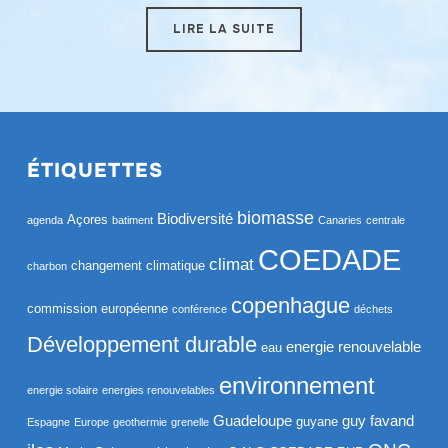
LIRE LA SUITE
ÉTIQUETTES
biomasse
Biodiversité
Açores
agenda
batiment
Canaries
centrale
COEDADE
climat
changement climatique
charbon
copenhague
commission européenne
conférence
déchets
Développement durable
energie renouvelable
eau
environnement
energie solaire
energies renouvelables
Guadeloupe
guy favand
guyane
Espagne
Europe
geothermie
grenelle