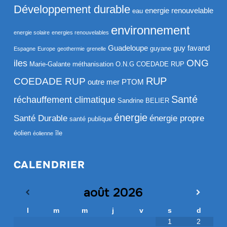
Développement durable
energie renouvelable
eau
environnement
energie solaire
energies renouvelables
Guadeloupe
guy favand
guyane
Espagne
Europe
geothermie
grenelle
ONG
iles
Marie-Galante
méthanisation
O.N.G COEDADE RUP
RUP
COEDADE RUP
outre mer
PTOM
Santé
réchauffement climatique
Sandrine BELIER
énergie
Santé Durable
énergie propre
santé publique
éolien
île
éolienne
CALENDRIER
août
2026
l
m
m
j
v
s
d
1
2