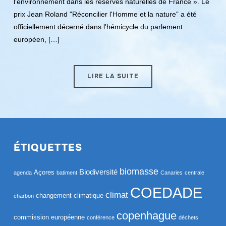
l'environnement dans les réserves naturelles de France ». Le
prix Jean Roland "Réconcilier l'Homme et la nature" a été
officiellement décerné dans l'hémicycle du parlement
européen, […]
LIRE LA SUITE
ÉTIQUETTES
biomasse
Biodiversité
Açores
agenda
batiment
Canaries
centrale
COEDADE
climat
changement climatique
charbon
copenhague
commission européenne
conférence
déchets