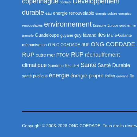
copenhague
Développement
déchets
durable
energie renouvelable
eau
energie solaire
energies
environnement
renouvelables
Espagne
Europe
geothermie
iles
Guadeloupe
guy favand
guyane
Marie-Galante
grenelle
ONG COEDADE
méthanisation
O.N.G COEDADE RUP
RUP
RUP
réchauffement
outre mer
PTOM
Santé
climatique
Santé Durable
Sandrine BELIER
énergie
énergie propre
santé publique
éolien
île
éolienne
Copyright © 2003-2026 ONG COEDADE. Tous droits réserv