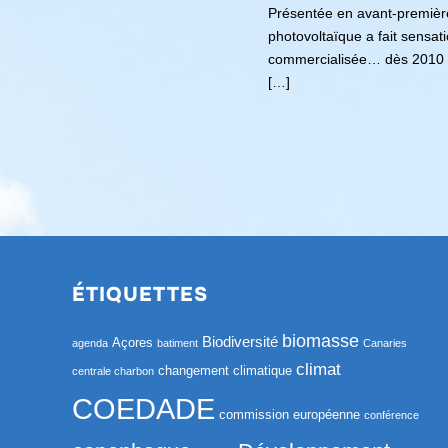
Présentée en avant-première 
photovoltaïque a fait sensatio
commercialisée… dès 2010 ! 
[…]
ÉTIQUETTES
biomasse
Biodiversité
Açores
agenda
batiment
Canaries
climat
changement climatique
centrale charbon
COEDADE
commission européenne
conférence