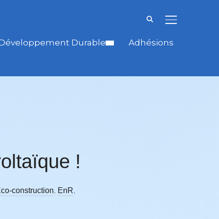
BASCULER LA
Développement Durable
Adhésions
oltaïque !
co-construction
,
EnR
,