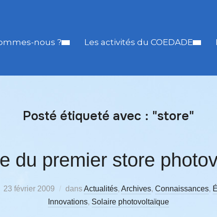
sommes-nous ?
Les activités du COEDADE
Posté étiqueté avec : "store"
 du premier store photov
23 février 2009
dans
Actualités
,
Archives
,
Connaissances
,
É
Innovations
,
Solaire photovoltaïque