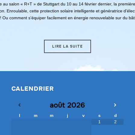
au salon « R+T » de Stuttgart du 10 au 14 février dernier, la première 
n. Enroulable, cette protection solaire intelligente et génératrice d’élect
Ou comment s’équiper facilement en énergie renouvelable sur du bâti 
LIRE LA SUITE
CALENDRIER
août
2026
l
m
m
j
v
s
d
1
2