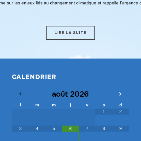
prime sur les enjeux liés au changement climatique et rappelle l’urgence
LIRE LA SUITE
CALENDRIER
août
2026
l
m
m
j
v
s
d
1
2
3
4
5
7
8
9
6