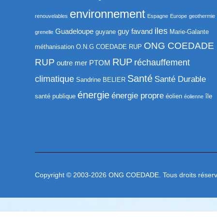
environnement
renouvelables
Espagne
Europe
geothermie
iles
Guadeloupe
guy favand
guyane
Marie-Galante
grenelle
ONG COEDADE
méthanisation
O.N.G COEDADE RUP
RUP
RUP
réchauffement
outre mer
PTOM
Santé
climatique
Santé Durable
Sandrine BELIER
énergie
énergie propre
santé publique
éolien
île
éolienne
Copyright © 2003-2026 ONG COEDADE. Tous droits réserv