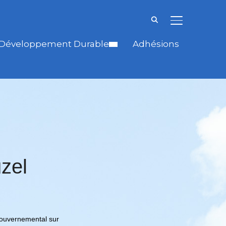
BASCULER LA
Développement Durable
Adhésions
zel
gouvernemental sur