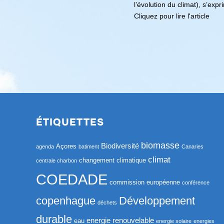
l’évolution du climat), s’ex
Cliquez pour lire l'article
ÉTIQUETTES
biomasse
Biodiversité
Açores
agenda
batiment
Canaries
climat
changement climatique
centrale charbon
COEDADE
commission européenne
conférence
copenhague
Développement
déchets
durable
energie renouvelable
eau
energie solaire
energies