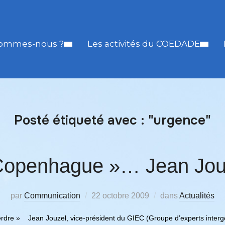
sommes-nous ?
Les activités du COEDADE
Posté étiqueté avec : "urgence"
Copenhague »… Jean Jou
par
Communication
22 octobre 2009
dans
Actualités
perdre » Jean Jouzel, vice-président du GIEC (Groupe d’experts inter