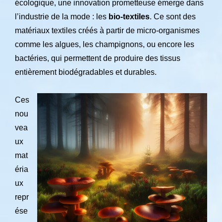
écologique, une innovation prometteuse émerge dans
l’industrie de la mode : les
bio-textiles
. Ce sont des
matériaux textiles créés à partir de micro-organismes
comme les algues, les champignons, ou encore les
bactéries, qui permettent de produire des tissus
entièrement biodégradables et durables.
Ces
nou
vea
ux
mat
éria
ux
repr
ése