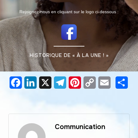
Rejoignez-nous en cliquant sur le logo ci-dessous :
HISTORIQUE DE « À LA UNE ! »
Facebook
LinkedIn
X
Telegram
Pinterest
Copy
Email
Part
Link
Communication