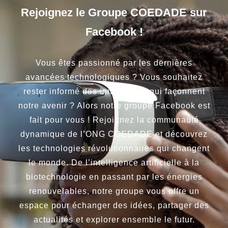
Rejoignez le Groupe COEDADE sur
Facebook !
Vous êtes passionné par les dernières
avancées technologiques ? Vous souhaitez
rester informé des innovations qui façonnent
notre avenir ? Alors notre groupe Facebook est
fait pour vous ! Rejoignez la communauté
dynamique de l’ONG COEDADE et découvrez
les technologies révolutionnaires qui changent
le monde. De l’intelligence artificielle à la
biotechnologie en passant par les énergies
renouvelables, notre groupe vous offre un
espace pour échanger des idées, partager des
actualités et explorer ensemble le futur.