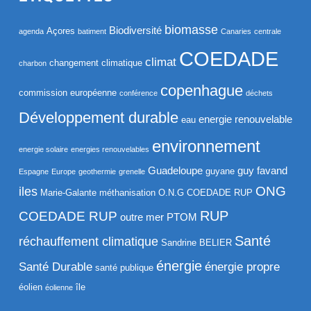
biomasse
Biodiversité
Açores
agenda
batiment
Canaries
centrale
COEDADE
climat
changement climatique
charbon
copenhague
commission européenne
conférence
déchets
Développement durable
energie renouvelable
eau
environnement
energie solaire
energies renouvelables
Guadeloupe
guy favand
guyane
Espagne
Europe
geothermie
grenelle
ONG
iles
Marie-Galante
méthanisation
O.N.G COEDADE RUP
RUP
COEDADE RUP
outre mer
PTOM
Santé
réchauffement climatique
Sandrine BELIER
énergie
Santé Durable
énergie propre
santé publique
éolien
île
éolienne