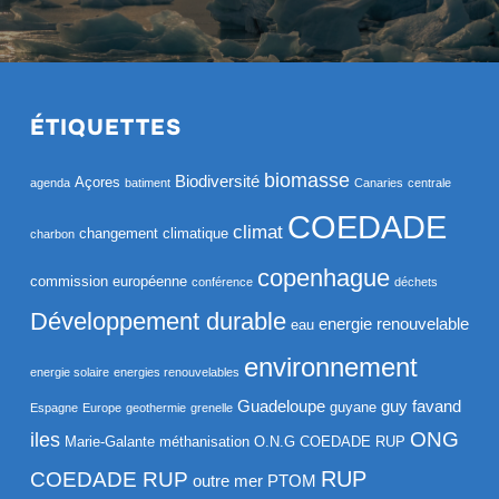
ÉTIQUETTES
biomasse
Biodiversité
Açores
agenda
batiment
Canaries
centrale
COEDADE
climat
changement climatique
charbon
copenhague
commission européenne
conférence
déchets
Développement durable
energie renouvelable
eau
environnement
energie solaire
energies renouvelables
Guadeloupe
guy favand
guyane
Espagne
Europe
geothermie
grenelle
ONG
iles
Marie-Galante
méthanisation
O.N.G COEDADE RUP
RUP
COEDADE RUP
outre mer
PTOM