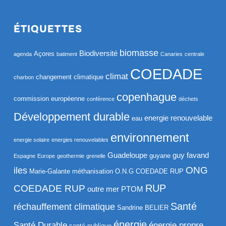
ÉTIQUETTES
biomasse
Biodiversité
Açores
agenda
batiment
Canaries
centrale
COEDADE
climat
changement climatique
charbon
copenhague
commission européenne
conférence
déchets
Développement durable
energie renouvelable
eau
environnement
energie solaire
energies renouvelables
Guadeloupe
guy favand
guyane
Espagne
Europe
geothermie
grenelle
ONG
iles
Marie-Galante
méthanisation
O.N.G COEDADE RUP
RUP
COEDADE RUP
outre mer
PTOM
Santé
réchauffement climatique
Sandrine BELIER
énergie
Santé Durable
énergie propre
santé publique