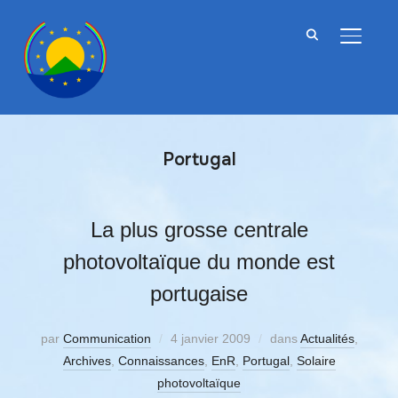
BASCU
Portugal
La plus grosse centrale
photovoltaïque du monde est
portugaise
par
Communication
4 janvier 2009
dans
Actualités
,
Archives
,
Connaissances
,
EnR
,
Portugal
,
Solaire
photovoltaïque