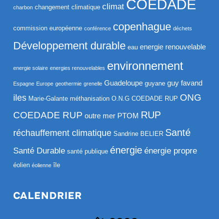
COEDADE
climat
changement climatique
charbon
copenhague
commission européenne
conférence
déchets
Développement durable
energie renouvelable
eau
environnement
energie solaire
energies renouvelables
Guadeloupe
guy favand
guyane
Espagne
Europe
geothermie
grenelle
ONG
iles
Marie-Galante
méthanisation
O.N.G COEDADE RUP
RUP
COEDADE RUP
outre mer
PTOM
Santé
réchauffement climatique
Sandrine BELIER
énergie
Santé Durable
énergie propre
santé publique
éolien
île
éolienne
CALENDRIER