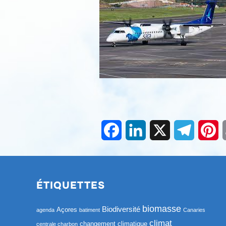
Facebook
LinkedIn
X
Telegra
Pi
ÉTIQUETTES
biomasse
Biodiversité
Açores
agenda
batiment
Canaries
climat
changement climatique
centrale charbon