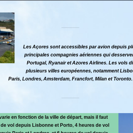
Les Açores sont accessibles par avion depuis pl
principales compagnies aériennes qui desservent
Portugal, Ryanair et Azores Airlines. Les vols 
plusieurs villes européennes, notamment Lisbo
Paris, Londres, Amsterdam, Francfort, Milan et Toronto.
rie en fonction de la ville de départ, mais il faut
de vol depuis Lisbonne et Porto, 4 heures de vol