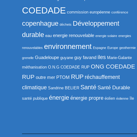
COEDADE
commission européenne
conférence
copenhague
Développement
déchets
durable
energie renouvelable
eau
energie solaire
energies
environnement
renouvelables
Espagne
Europe
geothermie
iles
Guadeloupe
guy favand
guyane
Marie-Galante
grenelle
ONG COEDADE
méthanisation
O.N.G COEDADE RUP
RUP
RUP
réchauffement
outre mer
PTOM
Santé
climatique
Santé Durable
Sandrine BELIER
énergie
énergie propre
santé publique
éolien
île
éolienne