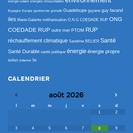
energie solaire
energies renouvelables
Guadeloupe
guy favand
guyane
Espagne
Europe
geothermie
grenelle
ONG
iles
Marie-Galante
méthanisation
O.N.G COEDADE RUP
RUP
COEDADE RUP
outre mer
PTOM
Santé
réchauffement climatique
Sandrine BELIER
énergie
Santé Durable
énergie propre
santé publique
éolien
île
éolienne
CALENDRIER
août
2026
l
m
m
j
v
s
d
1
2
3
4
5
6
7
9
8