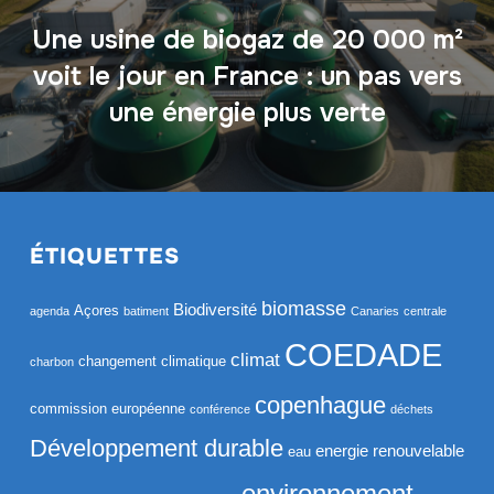
Une usine de biogaz de 20 000 m²
voit le jour en France : un pas vers
une énergie plus verte
ÉTIQUETTES
biomasse
Biodiversité
Açores
agenda
batiment
Canaries
centrale
COEDADE
climat
changement climatique
charbon
copenhague
commission européenne
conférence
déchets
Développement durable
energie renouvelable
eau
environnement