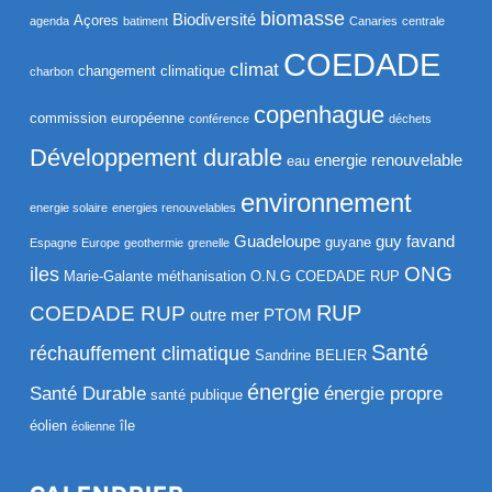
biomasse
Biodiversité
Açores
agenda
batiment
Canaries
centrale
COEDADE
climat
changement climatique
charbon
copenhague
commission européenne
conférence
déchets
Développement durable
energie renouvelable
eau
environnement
energie solaire
energies renouvelables
Guadeloupe
guy favand
guyane
Espagne
Europe
geothermie
grenelle
ONG
iles
Marie-Galante
méthanisation
O.N.G COEDADE RUP
RUP
COEDADE RUP
outre mer
PTOM
Santé
réchauffement climatique
Sandrine BELIER
énergie
Santé Durable
énergie propre
santé publique
éolien
île
éolienne