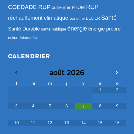
RUP
COEDADE RUP
outre mer
PTOM
Santé
réchauffement climatique
Sandrine BELIER
énergie
Santé Durable
énergie propre
santé publique
éolien
île
éolienne
CALENDRIER
août
2026
l
m
m
j
v
s
d
1
2
3
4
5
6
8
9
7
10
11
12
13
14
15
16