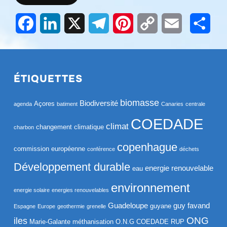
Facebook
LinkedIn
X
Telegram
Pinterest
Copy
Email
Part
Link
ÉTIQUETTES
biomasse
Biodiversité
Açores
agenda
batiment
Canaries
centrale
COEDADE
climat
changement climatique
charbon
copenhague
commission européenne
conférence
déchets
Développement durable
energie renouvelable
eau
environnement
energie solaire
energies renouvelables
Guadeloupe
guy favand
guyane
Espagne
Europe
geothermie
grenelle
ONG
iles
Marie-Galante
méthanisation
O.N.G COEDADE RUP