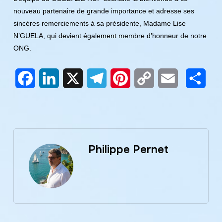
nouveau partenaire de grande importance et adresse ses
sincères remerciements à sa présidente, Madame Lise
N’GUELA, qui devient également membre d’honneur de notre
ONG.
Facebook
LinkedIn
X
Telegram
Pinterest
Copy
Email
Part
Link
Philippe Pernet