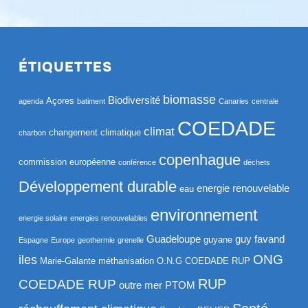
ÉTIQUETTES
biomasse
Biodiversité
Açores
agenda
batiment
Canaries
centrale
COEDADE
climat
changement climatique
charbon
copenhague
commission européenne
conférence
déchets
Développement durable
energie renouvelable
eau
environnement
energie solaire
energies renouvelables
Guadeloupe
guy favand
guyane
Espagne
Europe
geothermie
grenelle
ONG
iles
Marie-Galante
méthanisation
O.N.G COEDADE RUP
RUP
COEDADE RUP
outre mer
PTOM