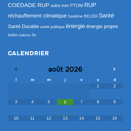
RUP
COEDADE RUP
outre mer
PTOM
Santé
réchauffement climatique
Sandrine BELIER
énergie
Santé Durable
énergie propre
santé publique
éolien
île
éolienne
CALENDRIER
août
2026
l
m
m
j
v
s
d
1
2
3
4
5
7
8
9
6
10
11
12
13
14
15
16