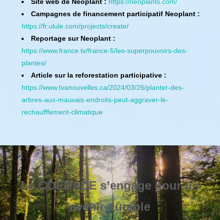
Site web de Neoplant :
https://neoplants.com/
Campagnes de financement participatif Neoplant :
https://fr.ulule.com/projects/create/
Reportage sur Neoplant :
https://www.france.tv/france-5/les-superpouvoirs-des-
plantes/
Article sur la reforestation participative :
https://www.tvanouvelles.ca/2024/03/26/planter-des-
arbres-aux-mauvais-endroits-peut-aggraver-le-
rechaufffement-climatique
Le
COEDADE s’engage pour un
avenir durable