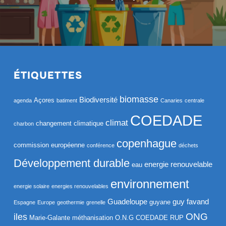
ÉTIQUETTES
biomasse
Biodiversité
Açores
agenda
batiment
Canaries
centrale
COEDADE
climat
changement climatique
charbon
copenhague
commission européenne
conférence
déchets
Développement durable
energie renouvelable
eau
environnement
energie solaire
energies renouvelables
Guadeloupe
guy favand
guyane
Espagne
Europe
geothermie
grenelle
ONG
iles
Marie-Galante
méthanisation
O.N.G COEDADE RUP