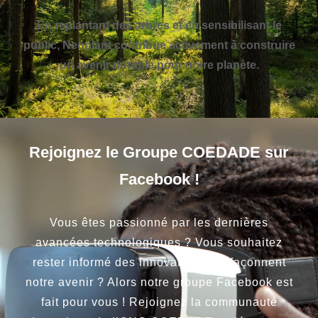
En replantant des arbres et en sensibilisant le
public, Neoplant contribue activement à construire
un avenir durable pour notre planète.
Rejoignez le Groupe COEDADE sur
Facebook !
Vous êtes passionné par les dernières
avancées technologiques ? Vous souhaitez
rester informé des innovations qui façonnent
notre avenir ? Alors notre groupe Facebook est
fait pour vous ! Rejoignez la communauté