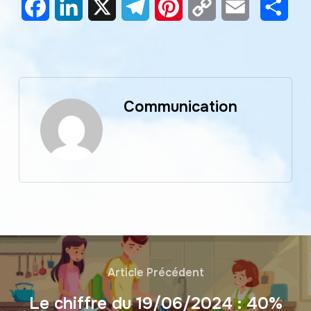
Facebook
LinkedIn
X
Telegram
Pinterest
Copy
Email
Part
Link
Communication
Article Précédent
Le chiffre du 19/06/2024 : 40%