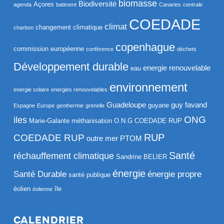
biomasse
Biodiversité
Açores
agenda
batiment
Canaries
centrale
COEDADE
climat
changement climatique
charbon
copenhague
commission européenne
conférence
déchets
Développement durable
energie renouvelable
eau
environnement
energie solaire
energies renouvelables
Guadeloupe
guy favand
guyane
Espagne
Europe
geothermie
grenelle
ONG
iles
Marie-Galante
méthanisation
O.N.G COEDADE RUP
RUP
COEDADE RUP
outre mer
PTOM
Santé
réchauffement climatique
Sandrine BELIER
énergie
Santé Durable
énergie propre
santé publique
éolien
île
éolienne
CALENDRIER