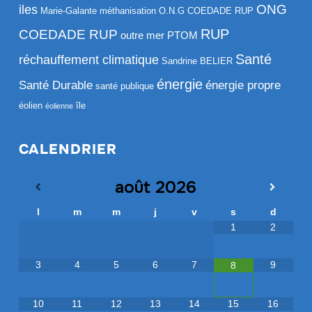
ONG
iles
Marie-Galante
méthanisation
O.N.G COEDADE RUP
RUP
COEDADE RUP
outre mer
PTOM
Santé
réchauffement climatique
Sandrine BELIER
énergie
Santé Durable
énergie propre
santé publique
éolien
île
éolienne
CALENDRIER
août
2026
l
m
m
j
v
s
d
1
2
3
4
5
6
7
9
8
10
11
12
13
14
15
16