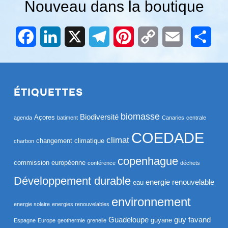
Nouveau dans la boutique
Facebook
LinkedIn
X
Telegram
Pinterest
Copy
Email
Part
Link
ÉTIQUETTES
biomasse
Biodiversité
Açores
agenda
batiment
Canaries
centrale
COEDADE
climat
changement climatique
charbon
copenhague
commission européenne
conférence
déchets
Développement durable
energie renouvelable
eau
environnement
energie solaire
energies renouvelables
Guadeloupe
guy favand
guyane
Espagne
Europe
geothermie
grenelle