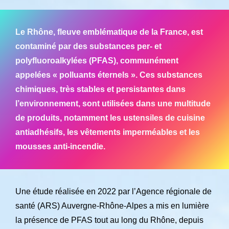
Le Rhône, fleuve emblématique de la France, est
contaminé par des substances per- et
polyfluoroalkylées (PFAS), communément
appelées « polluants éternels ». Ces substances
chimiques, très stables et persistantes dans
l’environnement, sont utilisées dans une multitude
de produits, notamment les ustensiles de cuisine
antiadhésifs, les vêtements imperméables et les
mousses anti-incendie.
Une étude réalisée en 2022 par l’Agence régionale de
santé (ARS) Auvergne-Rhône-Alpes a mis en lumière
la présence de PFAS tout au long du Rhône, depuis