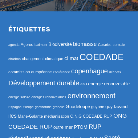
ÉTIQUETTES
biomasse
Biodiversité
Açores
agenda
batiment
Canaries
centrale
COEDADE
climat
changement climatique
charbon
copenhague
commission européenne
conférence
déchets
Développement durable
energie renouvelable
eau
environnement
energie solaire
energies renouvelables
Guadeloupe
guy favand
guyane
Espagne
Europe
geothermie
grenelle
ONG
iles
Marie-Galante
méthanisation
O.N.G COEDADE RUP
RUP
COEDADE RUP
outre mer
PTOM
Santé