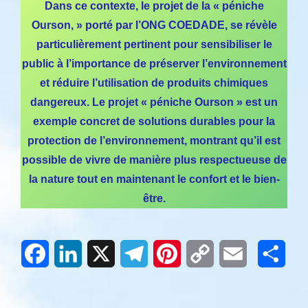
Dans ce contexte, le projet de la « péniche
Ourson, » porté par l’ONG COEDADE, se révèle
particulièrement pertinent pour sensibiliser le
public à l’importance de préserver l’environnement
et réduire l’utilisation de produits chimiques
dangereux. Le projet « péniche Ourson » est un
exemple concret de solutions durables pour la
protection de l’environnement, montrant qu’il est
possible de vivre de manière plus respectueuse de
la nature tout en maintenant le confort et le bien-
être.
Facebook
LinkedIn
X
Telegram
Pinterest
Copy
Email
Part
Link