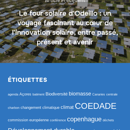
Article Précédent
Le four solaire d'Odeillo : un
voyage fascinant au cœur de
l'innovation solaire, entre passé,
présent et avenir
ÉTIQUETTES
biomasse
Biodiversité
Açores
agenda
batiment
Canaries
centrale
COEDADE
climat
changement climatique
charbon
copenhague
commission européenne
conférence
déchets