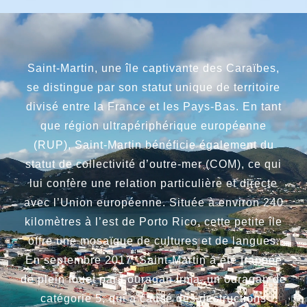
Saint-Martin, une île captivante des Caraïbes,
se distingue par son statut unique de territoire
divisé entre la France et les Pays-Bas. En tant
que région ultrapériphérique européenne
(RUP), Saint-Martin bénéficie également du
statut de collectivité d’outre-mer (COM), ce qui
lui confère une relation particulière et directe
avec l’Union européenne. Située à environ 240
kilomètres à l’est de Porto Rico, cette petite île
offre une mosaïque de cultures et de langues.
En septembre 2017, Saint-Martin a été frappée
de plein fouet par l’ouragan Irma, un ouragan de
catégorie 5, qui a causé des destructions