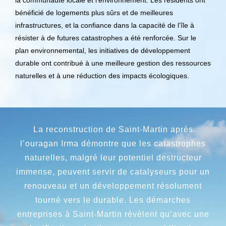
la communauté locale et l’environnement. Les résidents ont
bénéficié de logements plus sûrs et de meilleures
infrastructures, et la confiance dans la capacité de l’île à
résister à de futures catastrophes a été renforcée. Sur le
plan environnemental, les initiatives de développement
durable ont contribué à une meilleure gestion des ressources
naturelles et à une réduction des impacts écologiques.
La reconstruction de Saint-Martin après
l’ouragan Irma démontre que les catastrophes
naturelles, malgré leur potentiel destructeur
immense, peuvent servir de catalyseurs pour un
renouveau et un développement résolument
tourné vers le durable. Les démarches
entreprises à Saint-Martin révèlent qu’avec une