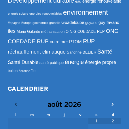
Développement durable
energie renouvelable
eau
environnement
energie solaire
energies renouvelables
Guadeloupe
guy favand
guyane
Espagne
Europe
geothermie
grenelle
ONG
iles
Marie-Galante
méthanisation
O.N.G COEDADE RUP
RUP
COEDADE RUP
outre mer
PTOM
Santé
réchauffement climatique
Sandrine BELIER
énergie
Santé Durable
énergie propre
santé publique
éolien
île
éolienne
CALENDRIER
août
2026
l
m
m
j
v
s
d
1
2