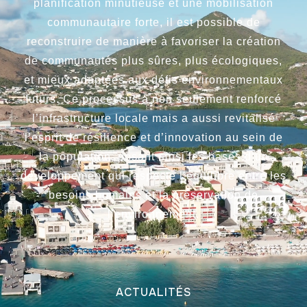
planification minutieuse et une mobilisation
communautaire forte, il est possible de
reconstruire de manière à favoriser la création
de communautés plus sûres, plus écologiques,
et mieux adaptées aux défis environnementaux
futurs. Ce processus a non seulement renforcé
l’infrastructure locale mais a aussi revitalisé
l’esprit de résilience et d’innovation au sein de
la population, posant ainsi les bases d’un
développement qui respecte l’équilibre entre les
besoins humains et la préservation de
l’environnement.
ACTUALITÉS