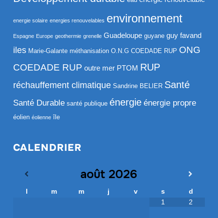
environnement
energie solaire
energies renouvelables
Guadeloupe
guy favand
guyane
Espagne
Europe
geothermie
grenelle
ONG
iles
Marie-Galante
méthanisation
O.N.G COEDADE RUP
RUP
COEDADE RUP
outre mer
PTOM
Santé
réchauffement climatique
Sandrine BELIER
énergie
Santé Durable
énergie propre
santé publique
éolien
île
éolienne
CALENDRIER
août
2026
l
m
m
j
v
s
d
1
2