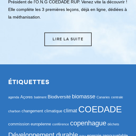
Président de l'O.N.G COEDADE RUP. Venez vite la découvrir !
Elle complète les 3 premières leçons, déjà en ligne, dédiées à
la méthanisation.
LIRE LA SUITE
ÉTIQUETTES
biomasse
Biodiversité
Açores
agenda
batiment
Canaries
centrale
COEDADE
climat
changement climatique
charbon
copenhague
commission européenne
conférence
déchets
Développement durable
energie renouvelable
eau