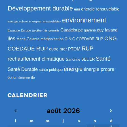
Développement durable
energie renouvelable
eau
environnement
energie solaire
energies renouvelables
Guadeloupe
guy favand
guyane
Espagne
Europe
geothermie
grenelle
ONG
iles
Marie-Galante
méthanisation
O.N.G COEDADE RUP
RUP
COEDADE RUP
outre mer
PTOM
Santé
réchauffement climatique
Sandrine BELIER
énergie
Santé Durable
énergie propre
santé publique
éolien
île
éolienne
CALENDRIER
août
2026
l
m
m
j
v
s
d