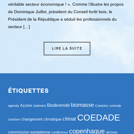
véritable secteur économique ! ». Comme l’illustre les propos
de Dominique Juillot, président du Conseil forêt bois, le
Président de la République a séduit les professionnels du
secteur […]
LIRE LA SUITE
ÉTIQUETTES
biomasse
Biodiversité
Açores
agenda
batiment
Canaries
centrale
COEDADE
climat
changement climatique
charbon
copenhague
commission européenne
conférence
déchets