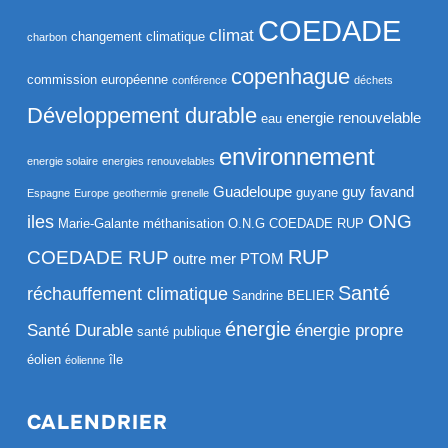
COEDADE
climat
changement climatique
charbon
copenhague
commission européenne
conférence
déchets
Développement durable
energie renouvelable
eau
environnement
energie solaire
energies renouvelables
Guadeloupe
guy favand
guyane
Espagne
Europe
geothermie
grenelle
ONG
iles
Marie-Galante
méthanisation
O.N.G COEDADE RUP
RUP
COEDADE RUP
outre mer
PTOM
Santé
réchauffement climatique
Sandrine BELIER
énergie
Santé Durable
énergie propre
santé publique
éolien
île
éolienne
CALENDRIER