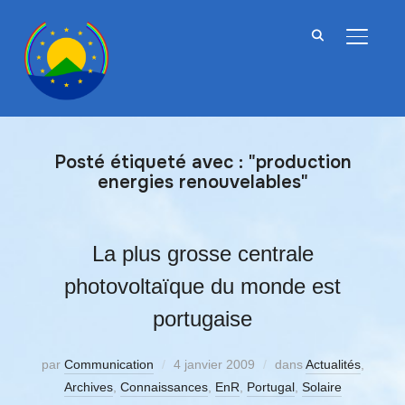
BASCU
Posté étiqueté avec : "production
energies renouvelables"
La plus grosse centrale
photovoltaïque du monde est
portugaise
par
Communication
4 janvier 2009
dans
Actualités
,
Archives
,
Connaissances
,
EnR
,
Portugal
,
Solaire