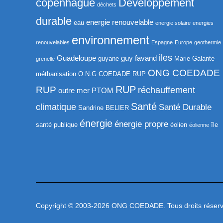
copenhague
Développement
déchets
durable
energie renouvelable
eau
energie solaire
energies
environnement
renouvelables
Espagne
Europe
geothermie
iles
Guadeloupe
guy favand
guyane
Marie-Galante
grenelle
ONG COEDADE
méthanisation
O.N.G COEDADE RUP
RUP
RUP
réchauffement
outre mer
PTOM
Santé
climatique
Santé Durable
Sandrine BELIER
énergie
énergie propre
santé publique
éolien
île
éolienne
Copyright © 2003-2026 ONG COEDADE. Tous droits réserv