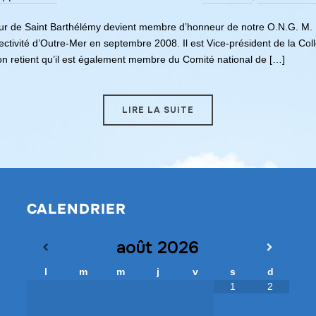
r de Saint Barthélémy devient membre d’honneur de notre O.N.G. M.
ectivité d’Outre-Mer en septembre 2008. Il est Vice-président de la Coll
on retient qu’il est également membre du Comité national de […]
LIRE LA SUITE
CALENDRIER
août
2026
l
m
m
j
v
s
d
1
2