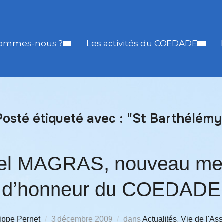
sommes-nous ?
Les activités du COEDADE
Posté étiqueté avec : "St Barthélémy
el MAGRAS, nouveau m
d’honneur du COEDADE
ippe Pernet
3 décembre 2009
dans
Actualités
,
Vie de l'As