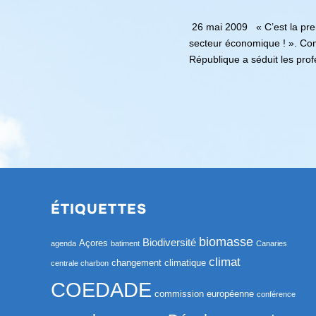
26 mai 2009 « C’est la premi
secteur économique ! ». Comm
République a séduit les pro
ÉTIQUETTES
biomasse
Biodiversité
Açores
agenda
batiment
Canaries
climat
changement climatique
centrale charbon
COEDADE
commission européenne
conférence