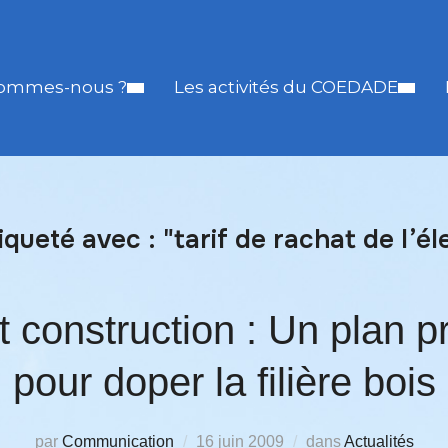
sommes-nous ?
Les activités du COEDADE
iqueté avec : "tarif de rachat de l’éle
t construction : Un plan pr
pour doper la filière bois
par
Communication
16 juin 2009
dans
Actualités