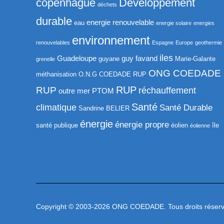
copenhague
Développement
déchets
durable
energie renouvelable
eau
energie solaire
energies
environnement
renouvelables
Espagne
Europe
geothermie
iles
Guadeloupe
guy favand
guyane
Marie-Galante
grenelle
ONG COEDADE
méthanisation
O.N.G COEDADE RUP
RUP
RUP
réchauffement
outre mer
PTOM
Santé
climatique
Santé Durable
Sandrine BELIER
énergie
énergie propre
santé publique
éolien
île
éolienne
Copyright © 2003-2026 ONG COEDADE. Tous droits réserv