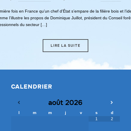
ère fois en France qu’un chef d’État s’empare de la filière bois et l’id
e l’illustre les propos de Dominique Juillot, président du Conseil forêt
fessionnels du secteur […]
LIRE LA SUITE
CALENDRIER
août
2026
l
m
m
j
v
s
d
1
2