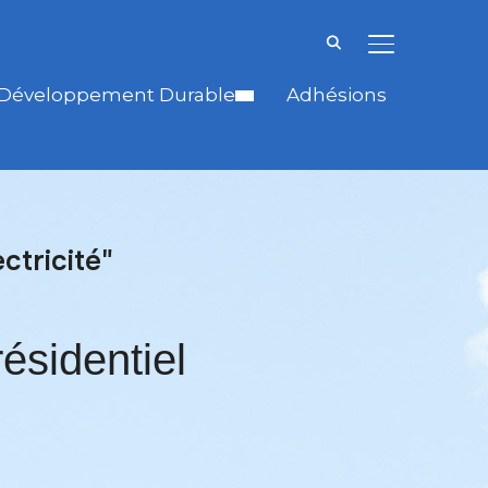
BASCULER LA
Développement Durable
Adhésions
ctricité"
ésidentiel