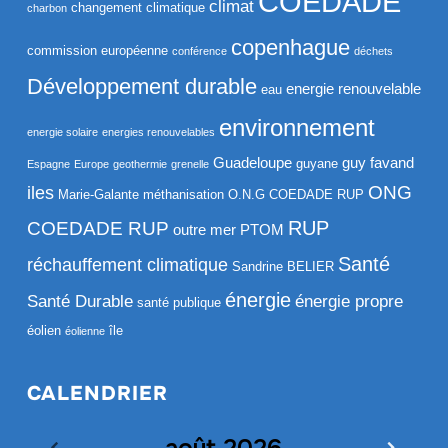
COEDADE
climat
changement climatique
charbon
copenhague
commission européenne
conférence
déchets
Développement durable
energie renouvelable
eau
environnement
energie solaire
energies renouvelables
Guadeloupe
guy favand
guyane
Espagne
Europe
geothermie
grenelle
ONG
iles
Marie-Galante
méthanisation
O.N.G COEDADE RUP
RUP
COEDADE RUP
outre mer
PTOM
Santé
réchauffement climatique
Sandrine BELIER
énergie
Santé Durable
énergie propre
santé publique
éolien
île
éolienne
CALENDRIER