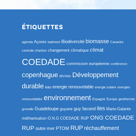
ÉTIQUETTES
biomasse
Biodiversité
Açores
agenda
batiment
Canaries
climat
changement climatique
centrale charbon
COEDADE
commission européenne
conférence
copenhague
Développement
déchets
durable
energie renouvelable
eau
energie solaire
energies
environnement
renouvelables
Espagne
Europe
geothermie
iles
Guadeloupe
guy favand
guyane
Marie-Galante
grenelle
ONG COEDADE
méthanisation
O.N.G COEDADE RUP
RUP
RUP
réchauffement
outre mer
PTOM