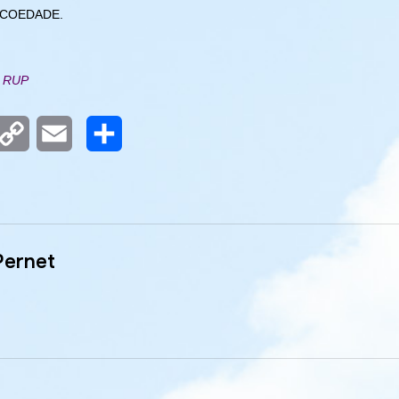
e COEDADE.
E RUP
m
nterest
Copy
Email
Partager
Link
Pernet