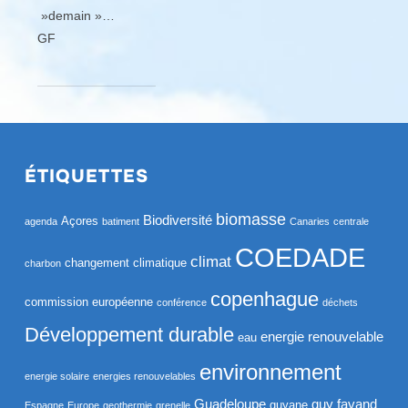
»demain »…
GF
ÉTIQUETTES
biomasse
Biodiversité
Açores
agenda
batiment
Canaries
centrale
COEDADE
climat
changement climatique
charbon
copenhague
commission européenne
conférence
déchets
Développement durable
energie renouvelable
eau
environnement
energie solaire
energies renouvelables
Guadeloupe
guy favand
guyane
Espagne
Europe
geothermie
grenelle