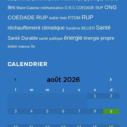
ONG
iles
Marie-Galante
méthanisation
O.N.G COEDADE RUP
RUP
COEDADE RUP
outre mer
PTOM
Santé
réchauffement climatique
Sandrine BELIER
énergie
Santé Durable
énergie propre
santé publique
éolien
île
éolienne
CALENDRIER
août
2026
l
m
m
j
v
s
d
1
2
3
4
5
6
7
8
9