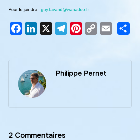
Pour le joindre :
guy.favand@wanadoo.fr
Facebook
LinkedIn
X
Telegram
Pinterest
Copy
Email
Part
Link
Philippe Pernet
2 Commentaires