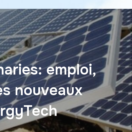
aries: emploi,
les nouveaux
ergyTech