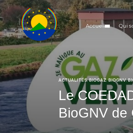
Accueil
Qui 
ACTUALITÉS
,
BIOGAZ
,
BIOGNV
,
B
Le COEDADE
BioGNV de