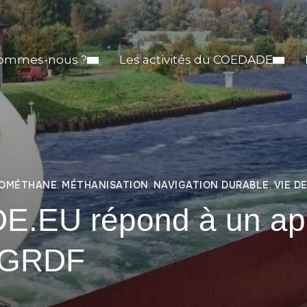
sommes-nous ?
Les activités du COEDADE
IOMÉTHANE
,
MÉTHANISATION
,
NAVIGATION DURABLE
,
VIE D
.EU répond à un appe
 GRDF