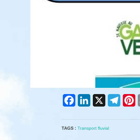
Facebook
LinkedIn
X
Telegra
Pi
TAGS :
Transport fluvial