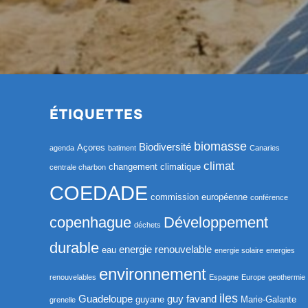
ÉTIQUETTES
biomasse
Biodiversité
Açores
agenda
batiment
Canaries
climat
changement climatique
centrale charbon
COEDADE
commission européenne
conférence
copenhague
Développement
déchets
durable
energie renouvelable
eau
energie solaire
energies
environnement
renouvelables
Espagne
Europe
geothermie
iles
Guadeloupe
guy favand
guyane
Marie-Galante
grenelle