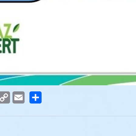
m
nterest
Copy
Email
Partager
Link